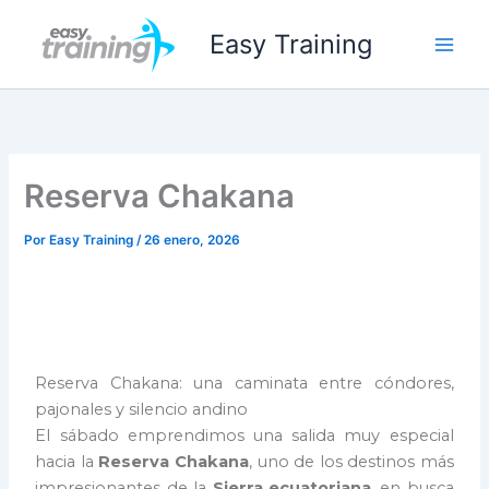
Ir
Easy Training
al
contenido
Reserva Chakana
Por
Easy Training
/
26 enero, 2026
Reserva Chakana: una caminata entre cóndores,
pajonales y silencio andino
El sábado emprendimos una salida muy especial
hacia la
Reserva Chakana
, uno de los destinos más
impresionantes de la
Sierra ecuatoriana
, en busca